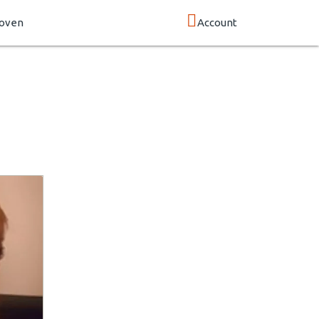
hoven
Account