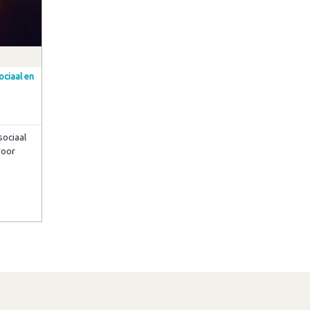
ciaal en
ociaal
voor