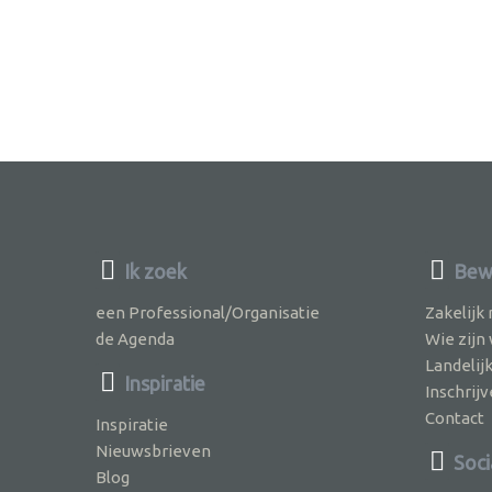
Ik zoek
Bewu
een Professional/Organisatie
Zakelijk
de Agenda
Wie zijn
Landelij
Inspiratie
Inschri
Contact
Inspiratie
Nieuwsbrieven
Soci
Blog