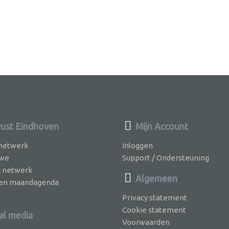
st Eindhoven
Mijn Account
 netwerk
Inloggen
 we
Support / Ondersteuning
k netwerk
Algemeen
jven maandagenda
Privacy statement
Cookie statement
al media
Voorwaarden