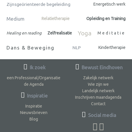
Zijnsgeörienteerde begeleiding
Energetisch werk
Medium
Relatietherapie
Opleiding en Training
Yoga
Healing en reading
Zelfrealisatie
Meditatie
Dans & Beweging
NLP
Kindertherapie
Ik zoek
Bewust Eindhoven
een Professional/Organisatie
Zakelijk netwerk
de Agenda
Wie zijn we
Landelijk netwerk
Inspiratie
Inschrijven maandagenda
Contact
Inspiratie
Nieuwsbrieven
Social media
Blog