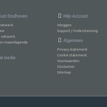
st Eindhoven
Mijn Account
 netwerk
Inloggen
 we
Support / Ondersteuning
k netwerk
Algemeen
jven maandagenda
Privacy statement
Cookie statement
al media
Voorwaarden
Disclaimer
Sitemap