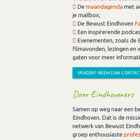
De
maandagenda
met ac
je mailbox;
De Bewust Eindhoven
F
Een inspirerende podcast
Evenementen, zoals de B
filmavonden, lezingen en
gaten voor meer informati
VRAGEN? NEEM DAN CONTA
Door Eindhoveners
Samen op weg naar een b
Eindhoven. Dat is de miss
netwerk van Bewust Eindho
groep enthousiaste
profes