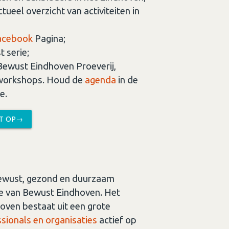
tueel overzicht van activiteiten in
acebook
Pagina;
 serie;
ewust Eindhoven Proeverij,
 workshops. Houd de
agenda
in de
e.
CT OP→
ewust, gezond en duurzaam
ie van Bewust Eindhoven. Het
ven bestaat uit een grote
sionals en organisaties
actief op