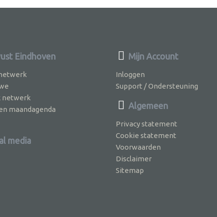
st Eindhoven
Mijn Account
 netwerk
Inloggen
 we
Support / Ondersteuning
k netwerk
Algemeen
jven maandagenda
Privacy statement
Cookie statement
al media
Voorwaarden
Disclaimer
Sitemap