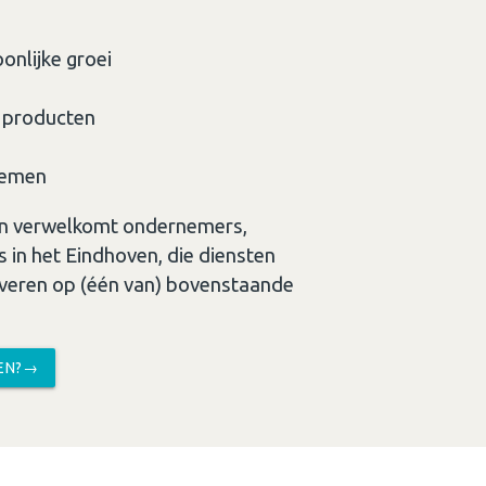
nlijke groei
n producten
nemen
 en verwelkomt ondernemers,
s in het Eindhoven, die diensten
everen op (één van) bovenstaande
TEN?→