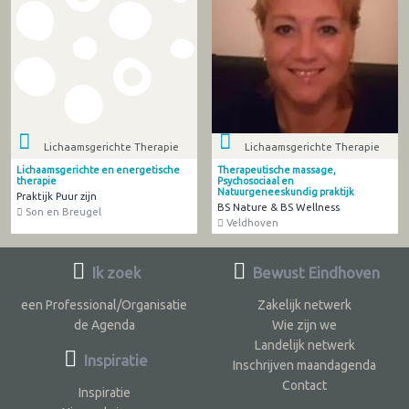
Lichaamsgerichte Therapie
Lichaamsgerichte Therapie
Lichaamsgerichte en energetische
Therapeutische massage,
therapie
Psychosociaal en
Natuurgeneeskundig praktijk
Praktijk Puur zijn
BS Nature & BS Wellness
Son en Breugel
Veldhoven
Ik zoek
Bewust Eindhoven
een Professional/Organisatie
Zakelijk netwerk
de Agenda
Wie zijn we
Landelijk netwerk
Inspiratie
Inschrijven maandagenda
Contact
Inspiratie