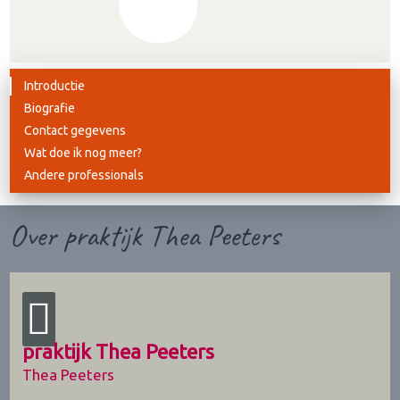
Introductie
Biografie
Contact gegevens
Wat doe ik nog meer?
Andere professionals
Over praktijk Thea Peeters
praktijk Thea Peeters
Thea Peeters