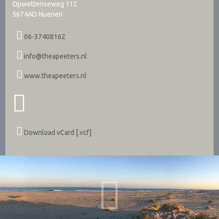
Opwettenseweg 112
5674AD
Nuenen
06-37408162
info@theapeeters.nl
www.theapeeters.nl
Download vCard [.vcf]