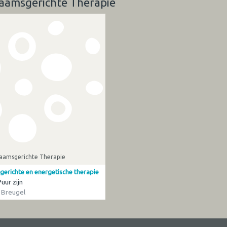
haamsgerichte Therapie
haamsgerichte Therapie
gerichte en energetische therapie
Puur zijn
 Breugel