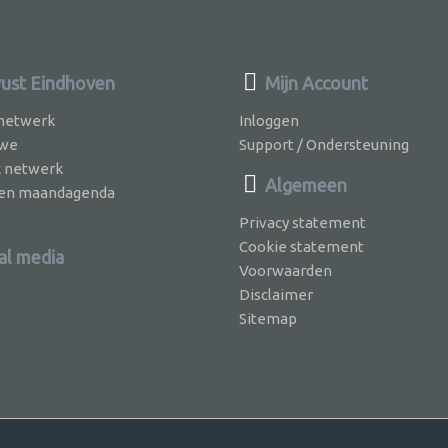
st Eindhoven
Mijn Account
 netwerk
Inloggen
 we
Support / Ondersteuning
k netwerk
Algemeen
jven maandagenda
Privacy statement
Cookie statement
al media
Voorwaarden
Disclaimer
Sitemap