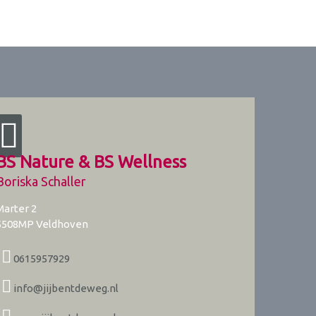
BS Nature & BS Wellness
Boriska Schaller
Marter 2
5508MP
Veldhoven
0615957929
info@jijbentdeweg.nl