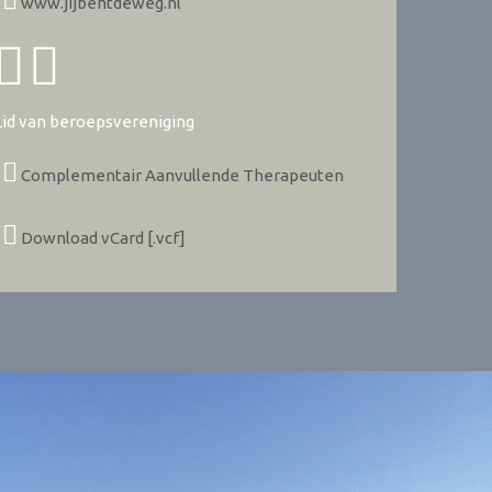
www.jijbentdeweg.nl
Lid van beroepsvereniging
Complementair Aanvullende Therapeuten
Download vCard [.vcf]