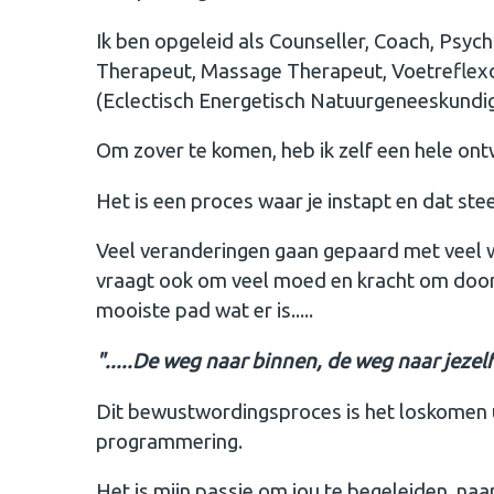
Ik ben opgeleid als Counseller, Coach, Psy
Therapeut, Massage Therapeut, Voetreflex
(Eclectisch Energetisch Natuurgeneeskundi
Om zover te komen, heb ik zelf een hele on
Het is een proces waar je instapt en dat st
Veel veranderingen gaan gepaard met veel w
vraagt ook om veel moed en kracht om door t
mooiste pad wat er is.....
".....De weg naar binnen, de weg naar jezelf..
Dit bewustwordingsproces is het loskomen 
programmering.
Het is mijn passie om jou te begeleiden, naar