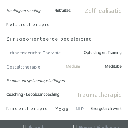
Zelfrealisatie
Healing en reading
Retraites
Relatietherapie
Zijnsgeörienteerde begeleiding
Lichaamsgerichte Therapie
Opleiding en Training
Gestalttherapie
Medium
Meditatie
Familie- en systeemopstellingen
Traumatherapie
Coaching - Loopbaancoaching
Yoga
Kindertherapie
NLP
Energetisch werk
Ik zoek
Bewust Eindhoven