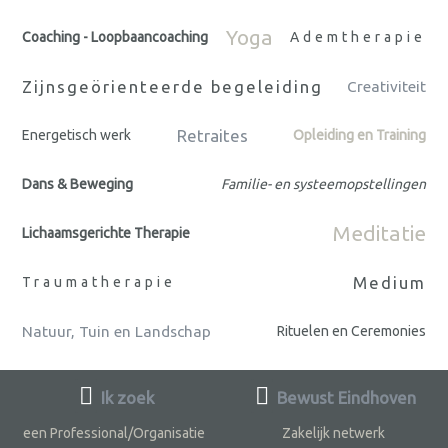
Yoga
Coaching - Loopbaancoaching
Ademtherapie
Zijnsgeörienteerde begeleiding
Creativiteit
Retraites
Energetisch werk
Opleiding en Training
Dans & Beweging
Familie- en systeemopstellingen
Meditatie
Lichaamsgerichte Therapie
Medium
Traumatherapie
Natuur, Tuin en Landschap
Rituelen en Ceremonies
Ik zoek
Bewust Eindhoven
een Professional/Organisatie
Zakelijk netwerk