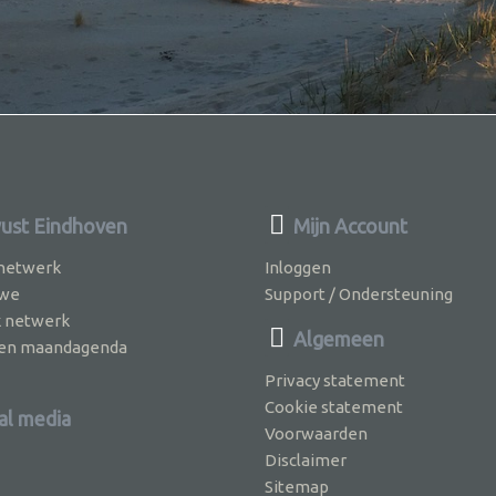
st Eindhoven
Mijn Account
 netwerk
Inloggen
 we
Support / Ondersteuning
k netwerk
Algemeen
jven maandagenda
Privacy statement
Cookie statement
al media
Voorwaarden
Disclaimer
Sitemap