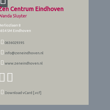
Zen Centrum Eindhoven
Wanda Sluyter
Berliozlaan 8
5654 SM
Eindhoven
0636029395
info@zeneindhoven.nl
www.zeneindhoven.nl
Download vCard [.vcf]