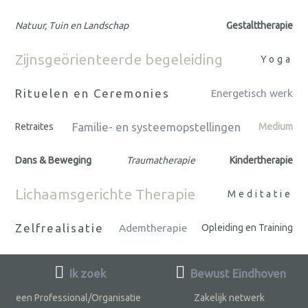
Natuur, Tuin en Landschap
Gestalttherapie
Zijnsgeörienteerde begeleiding
Yoga
Rituelen en Ceremonies
Energetisch werk
Familie- en systeemopstellingen
Retraites
Medium
Dans & Beweging
Traumatherapie
Kindertherapie
Lichaamsgerichte Therapie
Meditatie
Zelfrealisatie
Ademtherapie
Opleiding en Training
Ik zoek
Bewust Eindhoven
een Professional/Organisatie
Zakelijk netwerk