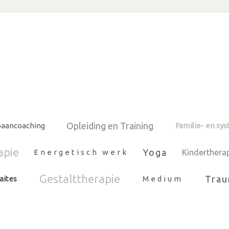
Opleiding en Training
baancoaching
Familie- en sy
apie
Yoga
Energetisch werk
Kinderthera
Gestalttherapie
Trau
aites
Medium