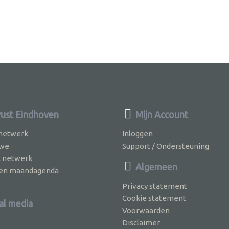
st Eindhoven
Mijn Account
 netwerk
Inloggen
 we
Support / Ondersteuning
k netwerk
Algemeen
jven maandagenda
Privacy statement
Cookie statement
al media
Voorwaarden
Disclaimer