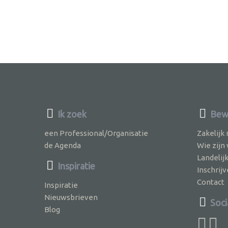
Ik zoek
Bewu
een Professional/Organisatie
Zakelijk
de Agenda
Wie zijn
Landelij
Inspiratie
Inschri
Contact
Inspiratie
Nieuwsbrieven
Soci
Blog