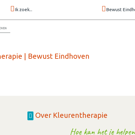
Ik zoek...
Bewust Eind
oven
herapie | Bewust Eindhoven
Over Kleurentherapie
Hoe kan het je helpen