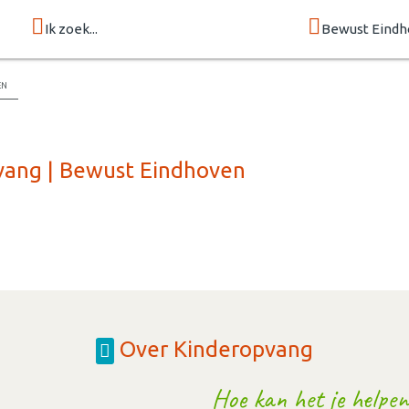
Ik zoek...
Bewust Eind
en
vang | Bewust Eindhoven
Over Kinderopvang
Hoe kan het je helpen