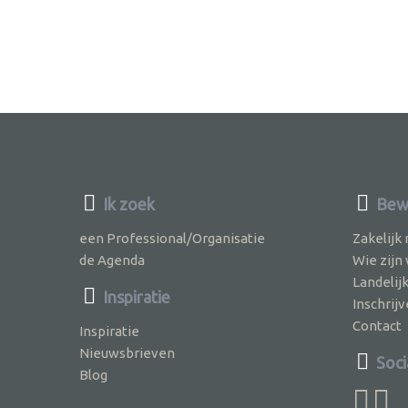
Ik zoek
Bewu
een Professional/Organisatie
Zakelijk
de Agenda
Wie zijn
Landelij
Inspiratie
Inschri
Contact
Inspiratie
Nieuwsbrieven
Soci
Blog