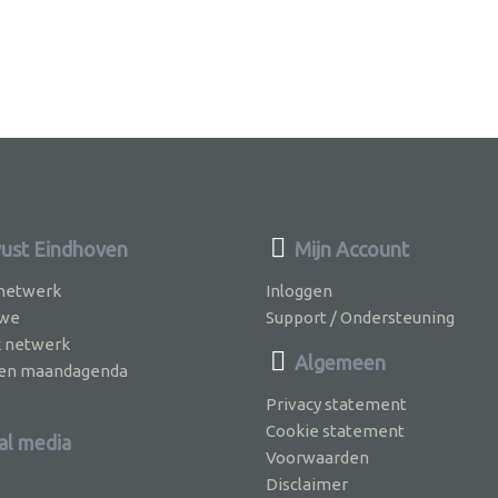
st Eindhoven
Mijn Account
 netwerk
Inloggen
 we
Support / Ondersteuning
k netwerk
Algemeen
jven maandagenda
Privacy statement
Cookie statement
al media
Voorwaarden
Disclaimer