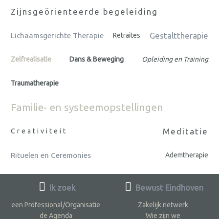
Zijnsgeörienteerde begeleiding
Gestalttherapie
Lichaamsgerichte Therapie
Retraites
Zelfrealisatie
Dans & Beweging
Opleiding en Training
Traumatherapie
Familie- en systeemopstellingen
Meditatie
Creativiteit
Rituelen en Ceremonies
Ademtherapie
Ik zoek
Bewust Eindhoven
een Professional/Organisatie
Zakelijk netwerk
de Agenda
Wie zijn we