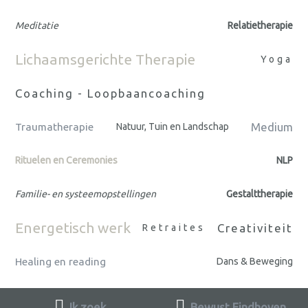
Meditatie
Relatietherapie
Lichaamsgerichte Therapie
Yoga
Coaching - Loopbaancoaching
Medium
Traumatherapie
Natuur, Tuin en Landschap
Rituelen en Ceremonies
NLP
Familie- en systeemopstellingen
Gestalttherapie
Energetisch werk
Creativiteit
Retraites
Healing en reading
Dans & Beweging
Ik zoek
Bewust Eindhoven