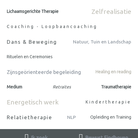
Zelfrealisatie
Lichaamsgerichte Therapie
Coaching - Loopbaancoaching
Dans & Beweging
Natuur, Tuin en Landschap
Rituelen en Ceremonies
Zijnsgeörienteerde begeleiding
Healing en reading
Medium
Retraites
Traumatherapie
Energetisch werk
Kindertherapie
Relatietherapie
NLP
Opleiding en Training
Ik zoek
Bewust Eindhoven