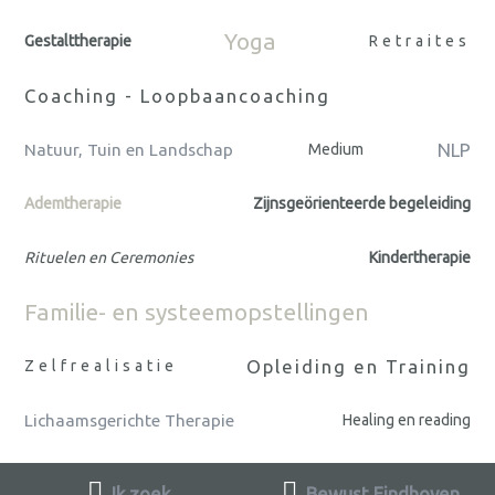
Yoga
Gestalttherapie
Retraites
Coaching - Loopbaancoaching
NLP
Natuur, Tuin en Landschap
Medium
Ademtherapie
Zijnsgeörienteerde begeleiding
Rituelen en Ceremonies
Kindertherapie
Familie- en systeemopstellingen
Opleiding en Training
Zelfrealisatie
Lichaamsgerichte Therapie
Healing en reading
Ik zoek
Bewust Eindhoven