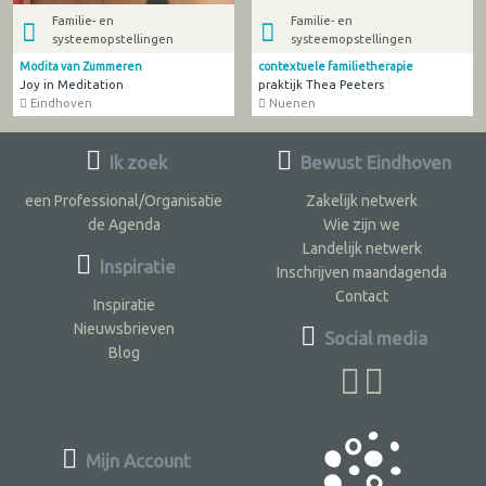
Familie- en
Familie- en
systeemopstellingen
systeemopstellingen
Modita van Zummeren
contextuele familietherapie
Joy in Meditation
praktijk Thea Peeters
Eindhoven
Nuenen
Ik zoek
Bewust Eindhoven
een Professional/Organisatie
Zakelijk netwerk
de Agenda
Wie zijn we
Landelijk netwerk
Inspiratie
Inschrijven maandagenda
Contact
Inspiratie
Nieuwsbrieven
Social media
Blog
Mijn Account