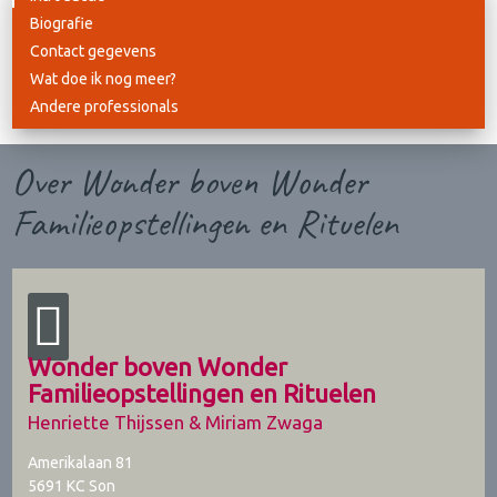
Biografie
Contact gegevens
Wat doe ik nog meer?
Andere professionals
Over Wonder boven Wonder
Familieopstellingen en Rituelen
Wonder boven Wonder
Familieopstellingen en Rituelen
Henriette Thijssen & Miriam Zwaga
Amerikalaan 81
5691 KC
Son