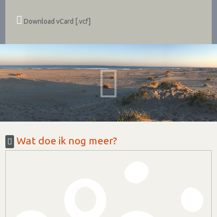
Download vCard [.vcf]
Wat doe ik nog meer?